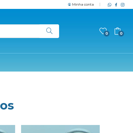
Minha conta
0
0
ros