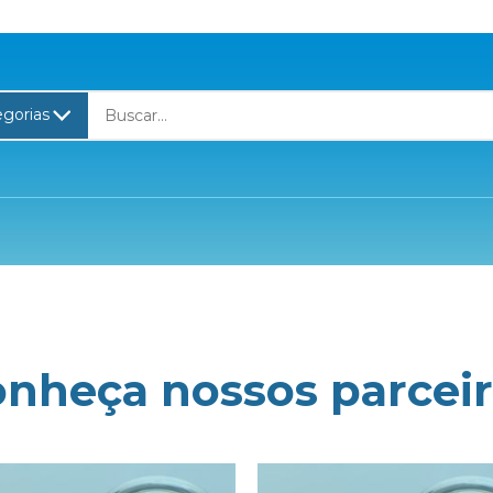
onheça nossos
parcei