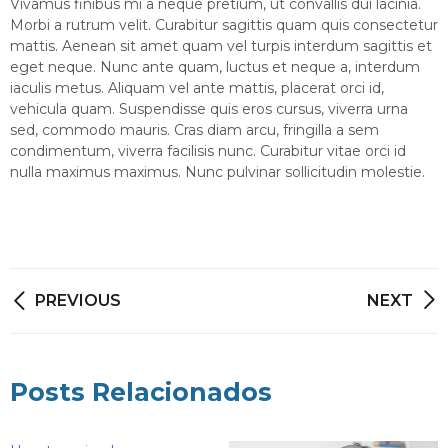
Vivamus finibus mi a neque pretium, ut convallis dui lacinia.
Morbi a rutrum velit. Curabitur sagittis quam quis consectetur
mattis. Aenean sit amet quam vel turpis interdum sagittis et
eget neque. Nunc ante quam, luctus et neque a, interdum
iaculis metus. Aliquam vel ante mattis, placerat orci id,
vehicula quam. Suspendisse quis eros cursus, viverra urna
sed, commodo mauris. Cras diam arcu, fringilla a sem
condimentum, viverra facilisis nunc. Curabitur vitae orci id
nulla maximus maximus. Nunc pulvinar sollicitudin molestie.
Navegação
PREVIOUS
NEXT
de
Post
Posts Relacionados