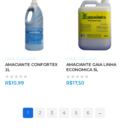
PARA SUA CASA
PARA SUA CASA
AMACIANTE CONFORTEX
AMACIANTE GAIA LINHA
2L
ECONOMICA 5L
R$
10,99
R$
17,50
1
2
3
4
5
6
→