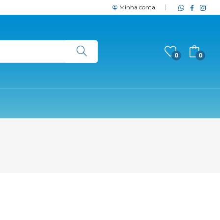
Minha conta
0
0