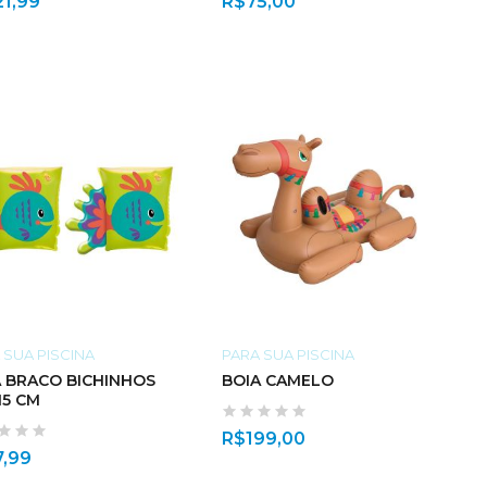
21,99
R$
75,00
 SUA PISCINA
PARA SUA PISCINA
A BRACO BICHINHOS
BOIA CAMELO
15 CM
R$
199,00
7,99