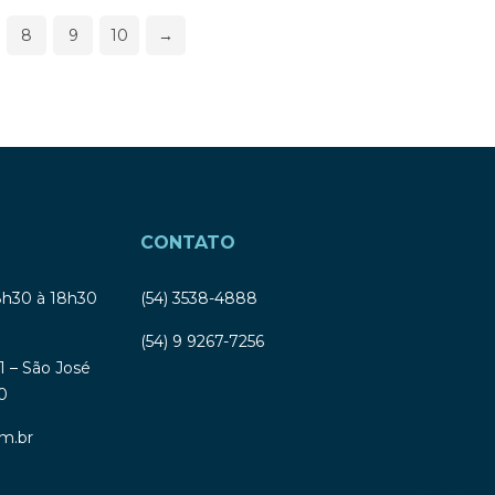
8
9
10
→
CONTATO
8h30 à 18h30
(54) 3538-4888
(54) 9 9267-7256
1 – São José
0
m.br