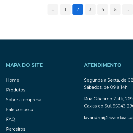
←
1
2
3
4
5
…
MAPA DO SITE
ATENDIMENTO
Home
Segunda a Sexta, de 0
Sábados, de 09 à 14h
Produtos
Rua Giácomo Zatti, 269
Sobre a empresa
Caxias do Sul, 95043-29
Fale conosco
lavandaia@lavandaia.co
FAQ
Parceiros