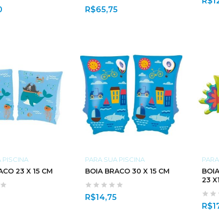
R$
1
0
R$
65,75
 PISCINA
PARA SUA PISCINA
PARA
ACO 23 X 15 CM
BOIA BRACO 30 X 15 CM
BOI
23 X
9
R$
14,75
R$
1