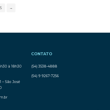
5
→
CONTATO
8h30 à 18h30
(54) 3538-4888
(54) 9 9267-7256
1 – São José
0
m.br