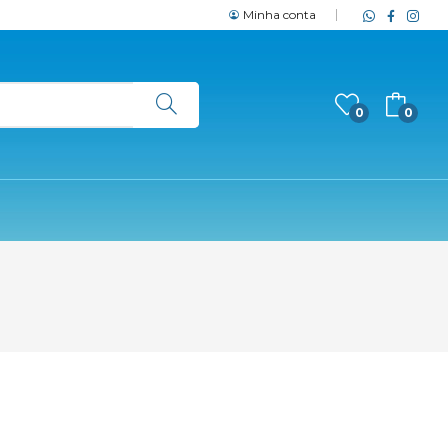
Minha conta
0
0