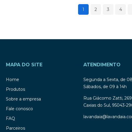
1
2
3
4
MAPA DO SITE
ATENDIMENTO
Home
Segunda a Sexta, de 0
Sábados, de 09 à 14h
Produtos
Rua Giácomo Zatti, 269
Sobre a empresa
Caxias do Sul, 95043-29
Fale conosco
lavandaia@lavandaia.co
FAQ
Parceiros