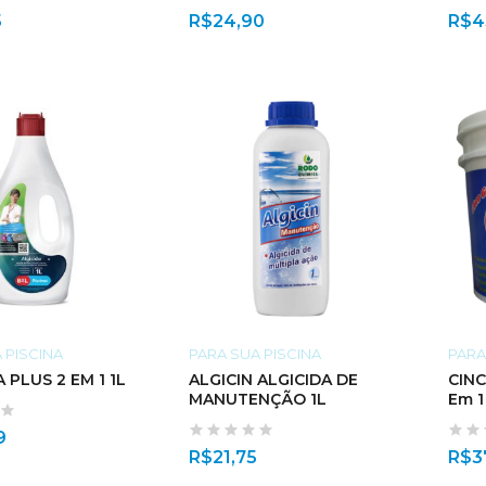
5
R$
24,90
R$
4
 PISCINA
PARA SUA PISCINA
PARA
 PLUS 2 EM 1 1L
ALGICIN ALGICIDA DE
CIN
MANUTENÇÃO 1L
Em 1
9
R$
21,75
R$
3