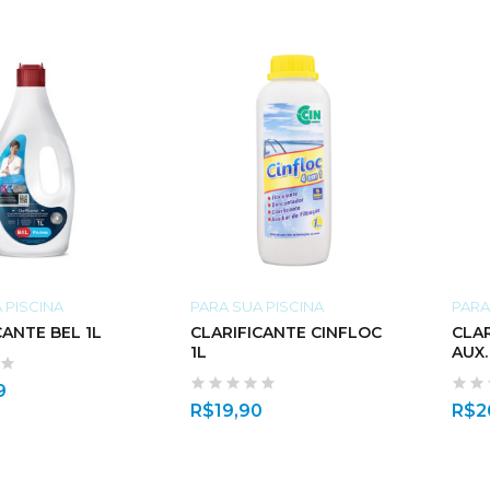
 PISCINA
PARA SUA PISCINA
PARA
CANTE BEL 1L
CLARIFICANTE CINFLOC
CLA
1L
9
R$
19,90
R$
2