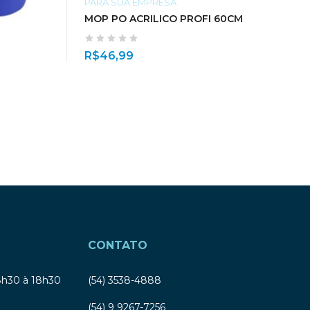
PARA SUA EMPRESA
MOP PO ACRILICO PROFI 60CM
R$
46,99
CONTATO
8h30 à 18h30
(54) 3538-4888
(54) 9 9267-7256