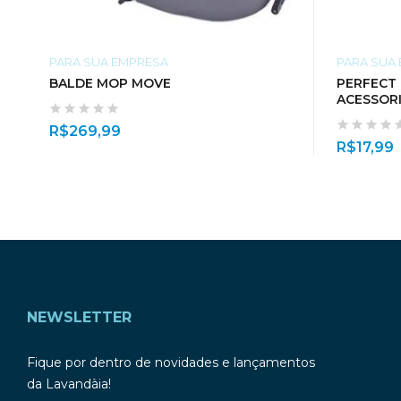
PARA SUA EMPRESA
PARA SUA
BALDE MOP MOVE
PERFECT
ACESSORI
R$
269,99
R$
17,99
NEWSLETTER
Fique por dentro de novidades e lançamentos
da Lavandàia!