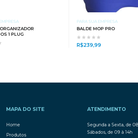
 EMPRESA
PARA SUA EMPRESA
 ORGANIZADOR
BALDE MOP PRO
OS 1 PLUG
R$
239,99
MAPA DO SITE
ATENDIMENTO
Home
Segunda a Sexta, de 0
Sábados, de 09 à 14h
Produtos