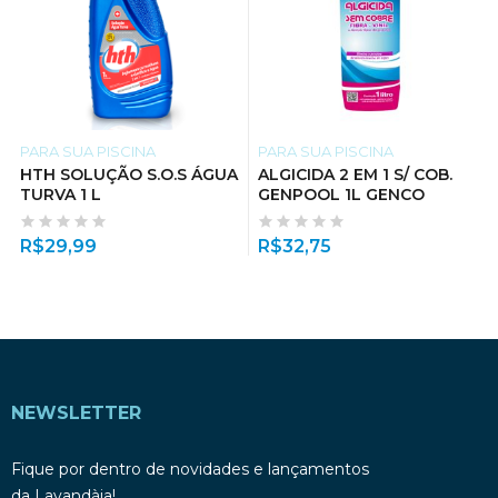
PARA SUA PISCINA
PARA SUA PISCINA
HTH SOLUÇÃO S.O.S ÁGUA
ALGICIDA 2 EM 1 S/ COB.
TURVA 1 L
GENPOOL 1L GENCO
R$
29,99
R$
32,75
NEWSLETTER
Fique por dentro de novidades e lançamentos
da Lavandàia!