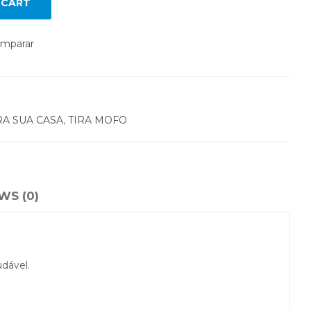
 CART
mparar
RA SUA CASA
,
TIRA MOFO
WS (0)
udável.