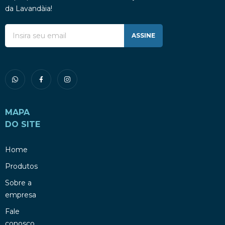
da Lavandàia!
ASSINE
MAPA
DO SITE
Home
Produtos
Sobre a
empresa
Fale
conosco