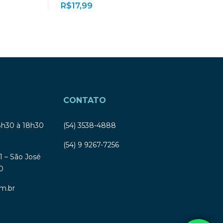
R$
17,99
CONTATO
8h30 à 18h30
(54) 3538-4888
(54) 9 9267-7256
1 – São José
0
m.br