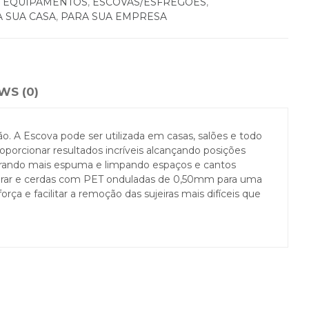
,
EQUIPAMENTOS
,
ESCOVAS/ESFREGÕES
,
 SUA CASA
,
PARA SUA EMPRESA
WS (0)
. A Escova pode ser utilizada em casas, salões e todo
porcionar resultados incríveis alcançando posições
gerando mais espuma e limpando espaços e cantos
ndurar e cerdas com PET onduladas de 0,50mm para uma
a e facilitar a remoção das sujeiras mais difíceis que