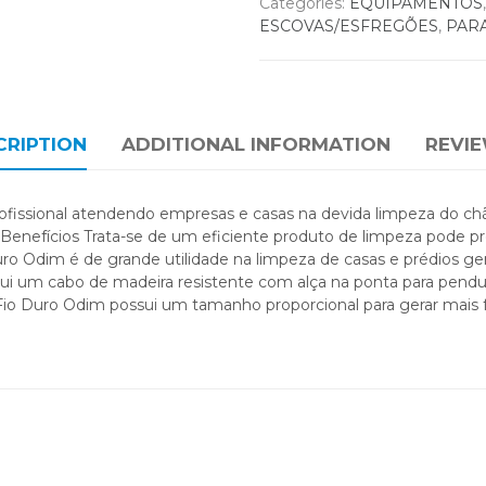
Categories:
EQUIPAMENTOS
ESCOVAS/ESFREGÕES
,
PARA
CRIPTION
ADDITIONAL INFORMATION
REVIE
issional atendendo empresas e casas na devida limpeza do chão
Benefícios Trata-se de um eficiente produto de limpeza pode pro
Duro Odim é de grande utilidade na limpeza de casas e prédios 
ssui um cabo de madeira resistente com alça na ponta para pe
io Duro Odim possui um tamanho proporcional para gerar mais forç