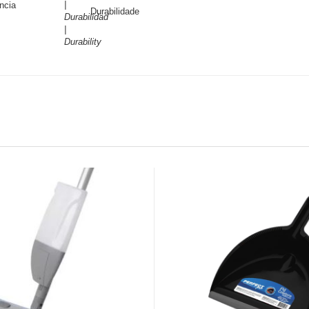
istência
Durabilidade