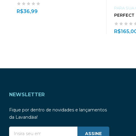
PARA SUA
R$
36,99
PERFECT
R$
165,0
NEWSLETTER
Fique por dentro de novidades e lançamentos
da Lavandàia!
ASSINE