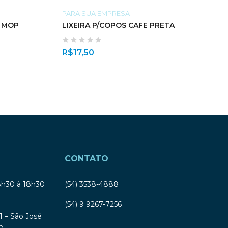
PARA SUA EMPRESA
Y MOP
LIXEIRA P/COPOS CAFE PRETA
R$
17,50
CONTATO
8h30 à 18h30
(54) 3538-4888
(54) 9 9267-7256
1 – São José