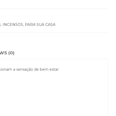
S
,
INCENSOS
,
PARA SUA CASA
WS (0)
cionam a sensação de bem estar.