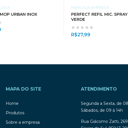
 CASA
PARA SUA EMPRESA
 MOP URBAN INOX
PERFECT REFIL MIC. SPRA
VERDE
0
R$
27,99
MAPA DO SITE
ATENDIMENTO
Home
Segunda a Sexta, de 0
Sábados, de 09 à 14h
Produtos
Rua Giácomo Zatti, 269
Sobre a empresa