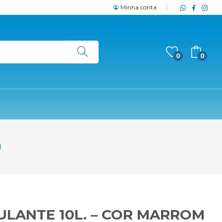
Minha conta
0
0
I
ULANTE 10L. – COR MARROM