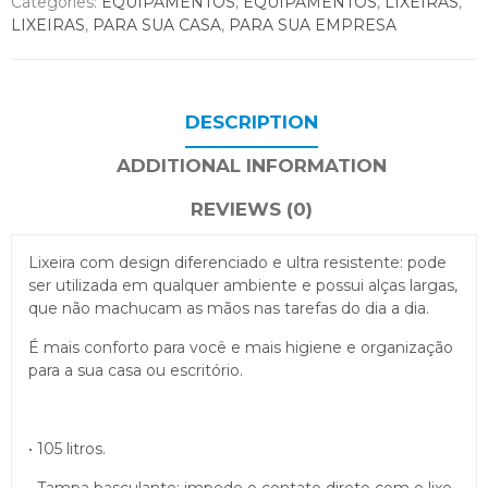
Categories:
EQUIPAMENTOS
,
EQUIPAMENTOS
,
LIXEIRAS
,
LIXEIRAS
,
PARA SUA CASA
,
PARA SUA EMPRESA
DESCRIPTION
ADDITIONAL INFORMATION
REVIEWS (0)
Lixeira com design diferenciado e ultra resistente: pode
ser utilizada em qualquer ambiente e possui alças largas,
que não machucam as mãos nas tarefas do dia a dia.
É mais conforto para você e mais higiene e organização
para a sua casa ou escritório.
• 105 litros.
• Tampa basculante: impede o contato direto com o lixo.