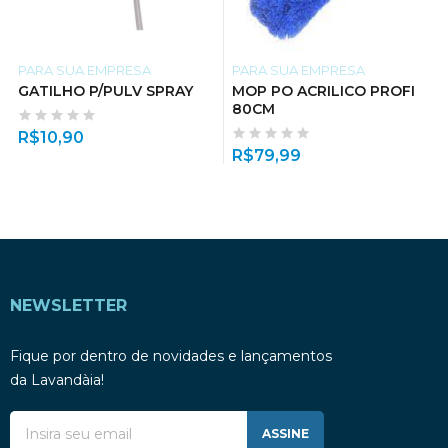
PARA SUA EMPRESA
PARA SUA EMPRESA
GATILHO P/PULV SPRAY
MOP PO ACRILICO PROFI
80CM
R$
10,90
R$
79,99
NEWSLETTER
Fique por dentro de novidades e lançamentos
da Lavandàia!
ASSINE