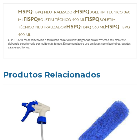
FISPQ
FISPQ
FISPQ NEUTRALIZADOR
BOLETIM TÉCNICO 360
FISPQ
FISPQ
ML
BOLETIM TÉCNICO 400 ML
BOLETIM
FISPQ
FISPQ
TÉCNICO NEUTRALIZADOR
FISPQ 360 ML
FISPQ
400 ML
O PURO AR foi desenvolvido e formulado com exclusivas fragâncias para refrescar o seu ambiente,
deixando-o perfumado por muito mais tempo. É recomendado o uso em locais como banheiros, quartos,
salas e escritórios.
Produtos Relacionados