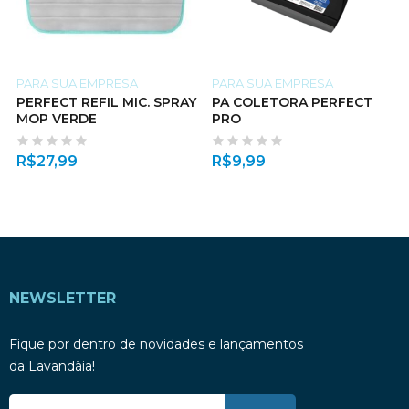
PARA SUA EMPRESA
PARA SUA EMPRESA
PERFECT REFIL MIC. SPRAY
PA COLETORA PERFECT
MOP VERDE
PRO
R$
27,99
R$
9,99
NEWSLETTER
Fique por dentro de novidades e lançamentos
da Lavandàia!