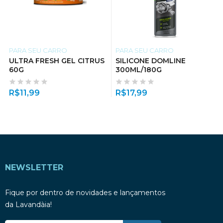
PARA SEU CARRO
PARA SEU CARRO
ULTRA FRESH GEL CITRUS
SILICONE DOMLINE
60G
300ML/180G
R$
11,99
R$
17,99
NEWSLETTER
Fique por dentro de novidades e lançamentos
da Lavandàia!