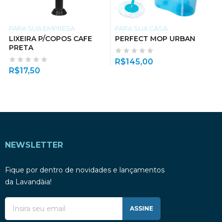
PARA SUA EMPRESA
PARA SUA CASA
LIXEIRA P/COPOS CAFE
PERFECT MOP URBAN
PRETA
R$
145,00
R$
17,50
NEWSLETTER
Fique por dentro de novidades e lançamentos
da Lavandàia!
ASSINE