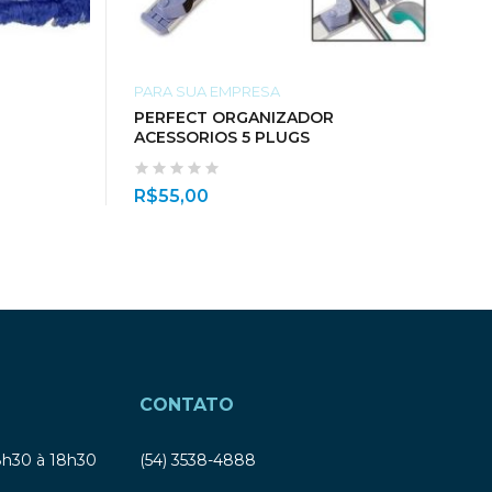
PARA SUA EMPRESA
PERFECT ORGANIZADOR
ACESSORIOS 5 PLUGS
R$
55,00
CONTATO
8h30 à 18h30
(54) 3538-4888