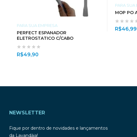
PARA SUA
MOP PO A
PARA SUA EMPRESA
R$
46,99
PERFECT ESPANADOR
ELETROSTATICO C/CABO
R$
49,90
NEWSLETTER
Fique por dentro de novidades e lançamentos
da Lavandàia!