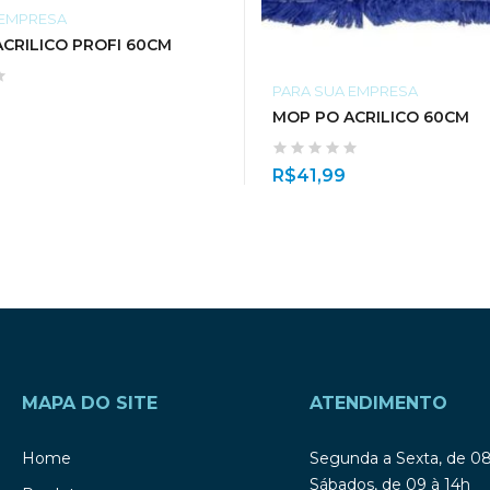
 EMPRESA
CRILICO PROFI 60CM
PARA SUA EMPRESA
MOP PO ACRILICO 60CM
R$
41,99
MAPA DO SITE
ATENDIMENTO
Home
Segunda a Sexta, de 0
Sábados, de 09 à 14h