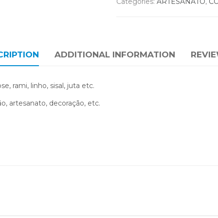
Categories:
ARTESANATO
,
C
CRIPTION
ADDITIONAL INFORMATION
REVIE
rami, linho, sisal, juta etc.
o, artesanato, decoração, etc.