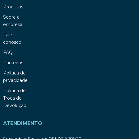
Produtos
Sobre a
empresa
Fale
conosco
FAQ
Parceiros
Política de
privacidade
Política de
Troca de
Devolução
ATENDIMENTO
Segunda a Sexta, de 08h30 à 18h30