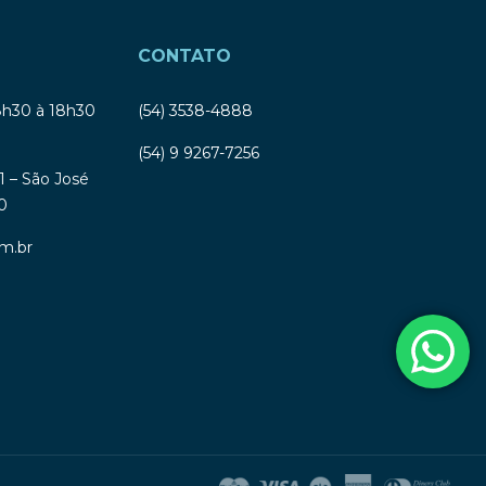
CONTATO
8h30 à 18h30
(54) 3538-4888
(54) 9 9267-7256
1 – São José
0
m.br