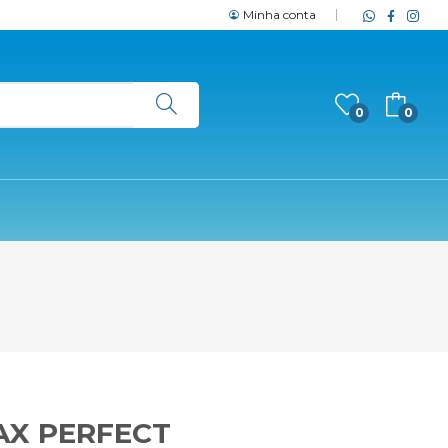
Minha conta
0
0
X PERFECT