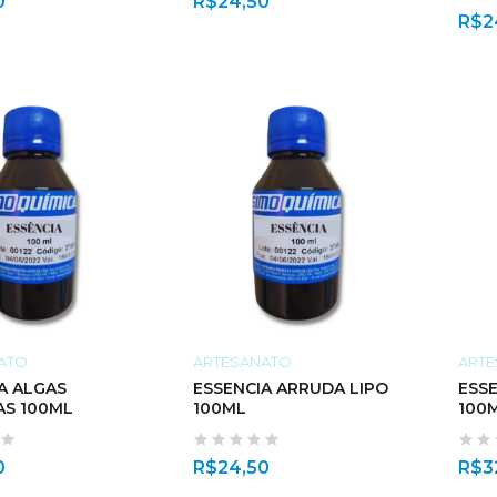
0
R$
24,50
R$
2
ATO
ARTESANATO
ART
A ALGAS
ESSENCIA ARRUDA LIPO
ESS
AS 100ML
100ML
100
0
R$
24,50
R$
3