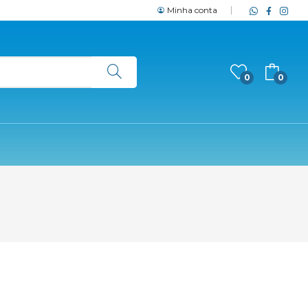
Minha conta
0
0