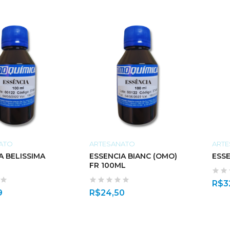
ATO
ARTESANATO
ART
A BELISSIMA
ESSENCIA BIANC (OMO)
ESS
FR 100ML
R$
3
9
R$
24,50