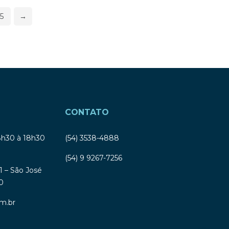
5
→
CONTATO
8h30 à 18h30
(54) 3538-4888
(54) 9 9267-7256
1 – São José
0
m.br