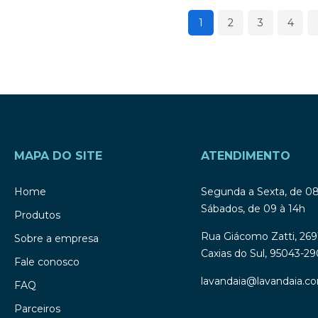
1
2
3
4
MAPA DO SITE
ATENDIMENTO
Home
Segunda a Sexta, de 0
Sábados, de 09 à 14h
Produtos
Rua Giácomo Zatti, 269
Sobre a empresa
Caxias do Sul, 95043-29
Fale conosco
lavandaia@lavandaia.co
FAQ
Parceiros