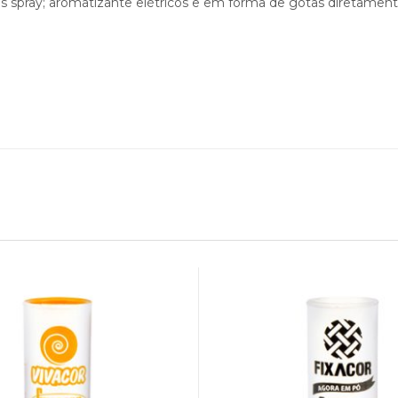
tes spray; aromatizante elétricos e em forma de gotas diretamen