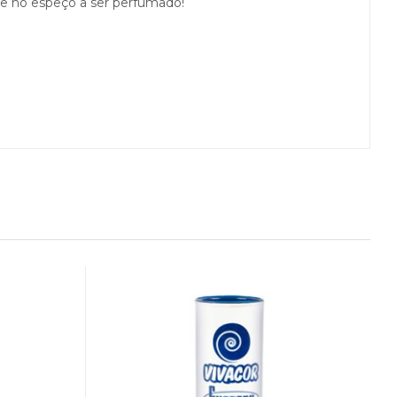
te no espeço a ser perfumado!