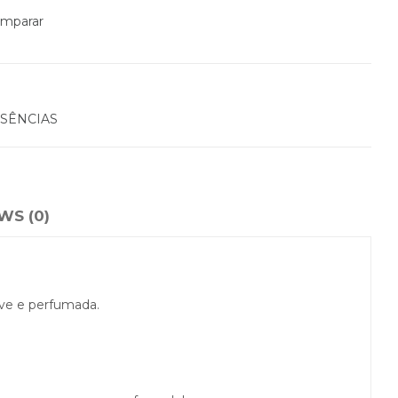
mparar
SÊNCIAS
WS (0)
eve e perfumada.