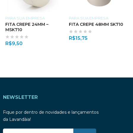
PARA SUA EMPRESA
PARA SUA EMPRESA
FITA CREPE 24MM –
FITA CREPE 48MM SK710
MSK710
R$
15,75
R$
9,50
NEWSLETTER
Fique por dentro de novidades e lançamentos
da Lavandàia!