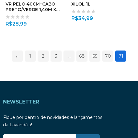
VR PELO 40CM+CABO
XILOL 1L
PRETO/VERDE 1,40M X
22MM
R$
34,99
R$
28,99
←
1
2
3
…
68
69
70
71
NEWSLETTER
Fique por dentro de novidades e lançamentos
da Lavandàia!