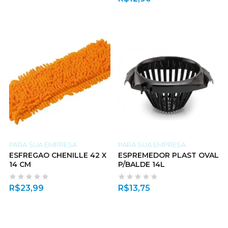
PARA SUA EMPRESA
PARA SUA EMPRESA
ESFREGAO CHENILLE 42 X
ESPREMEDOR PLAST OVAL
14 CM
P/BALDE 14L
R$
23,99
R$
13,75