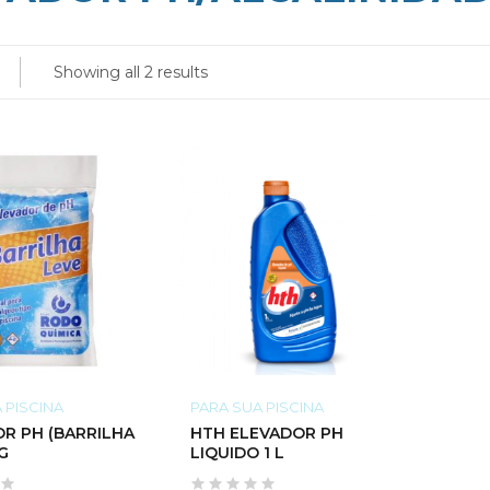
Showing all 2 results
 PISCINA
PARA SUA PISCINA
R PH (BARRILHA
HTH ELEVADOR PH
G
LIQUIDO 1 L