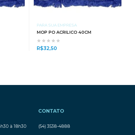
PARA SUA EMPRESA
MOP PO ACRILICO 40CM
R$
32,50
CONTATO
8h30 à 18h30
(54) 3538-4888