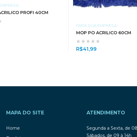
 EMPRESA
CRILICO PROFI 40CM
PARA SUA EMPRESA
MOP PO ACRILICO 60CM
R$
41,99
MAPA DO SITE
ATENDIMENTO
Home
Segunda a Sexta, de 0
Sábados, de 09 à 14h