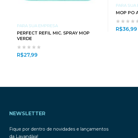
PARA SUA
MOP PO A
PARA SUA EMPRESA
R$
36,99
PERFECT REFIL MIC. SPRAY MOP
VERDE
R$
27,99
NEWSLETTER
Fique por dentro de novidades e lançamentos
da Lavandàia!