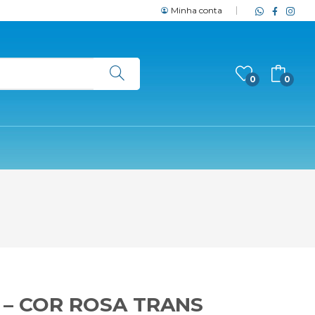
Minha conta
0
0
. – COR ROSA TRANS