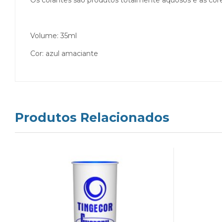
Os corantes são produtos totalmente aquosos e as cor
Volume: 35ml
Cor: azul amaciante
Produtos Relacionados