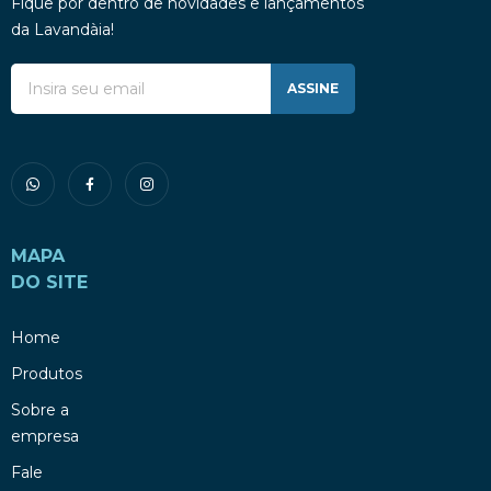
Fique por dentro de novidades e lançamentos
da Lavandàia!
ASSINE
MAPA
DO SITE
Home
Produtos
Sobre a
empresa
Fale