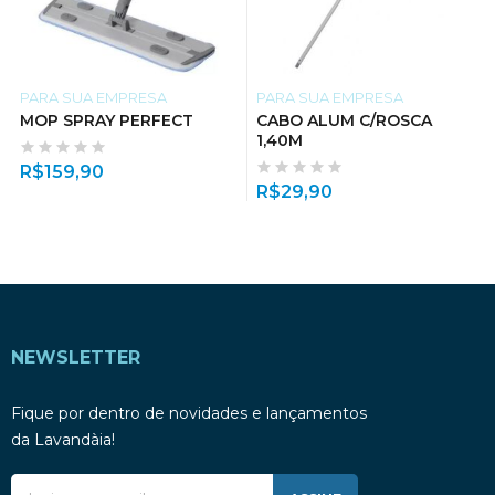
PARA SUA EMPRESA
PARA SUA EMPRESA
MOP SPRAY PERFECT
CABO ALUM C/ROSCA
1,40M
R$
159,90
R$
29,90
NEWSLETTER
Fique por dentro de novidades e lançamentos
da Lavandàia!