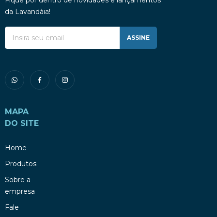
Fique por dentro de novidades e lançamentos
da Lavandàia!
ASSINE
MAPA
DO SITE
Home
Produtos
Sobre a
empresa
Fale