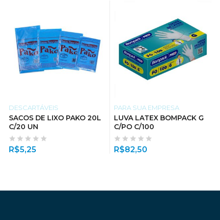
DESCARTÁVEIS
PARA SUA EMPRESA
SACOS DE LIXO PAKO 20L
LUVA LATEX BOMPACK G
C/20 UN
C/PO C/100
R$
5,25
R$
82,50