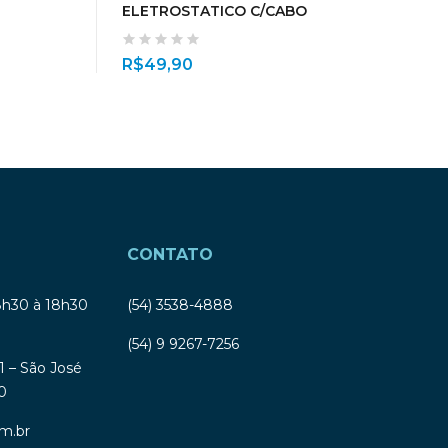
ELETROSTATICO C/CABO
R$
49,90
CONTATO
8h30 à 18h30
(54) 3538-4888
(54) 9 9267-7256
1 – São José
0
m.br