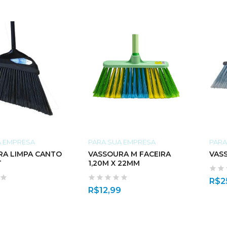
A EMPRESA
PARA SUA EMPRESA
PARA
RA LIMPA CANTO
VASSOURA M FACEIRA
VAS
T
1,20M X 22MM
R$
2
R$
12,99