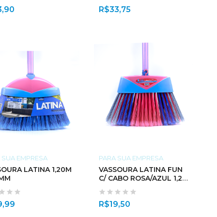
3,90
R$
33,75
 SUA EMPRESA
PARA SUA EMPRESA
SOURA LATINA 1,20M
VASSOURA LATINA FUN
2MM
C/ CABO ROSA/AZUL 1,20
X 22MM
9,99
R$
19,50