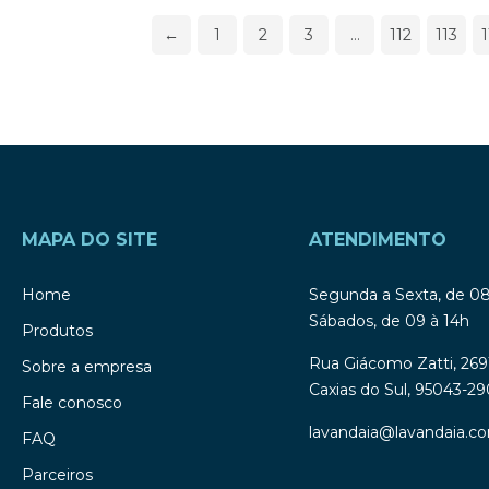
←
1
2
3
…
112
113
1
MAPA DO SITE
ATENDIMENTO
Home
Segunda a Sexta, de 0
Sábados, de 09 à 14h
Produtos
Rua Giácomo Zatti, 269
Sobre a empresa
Caxias do Sul, 95043-29
Fale conosco
lavandaia@lavandaia.co
FAQ
Parceiros