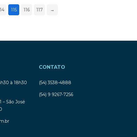
14
115
116
117
→
CONTATO
8h30 à 18h30
(54) 3538-4888
(54) 9 9267-7256
1 – São José
0
m.br