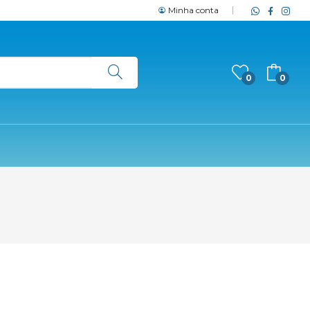
Minha conta
0
0