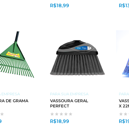
R$
18,99
R$
1
A EMPRESA
PARA SUA EMPRESA
PARA
RA DE GRAMA
VASSOURA GERAL
VAS
PERFECT
X 2
9
R$
18,99
R$
1