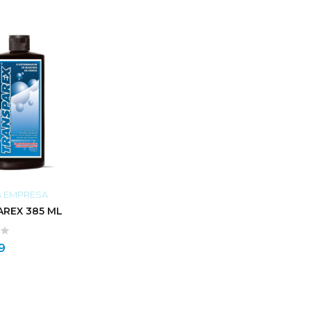
A EMPRESA
REX 385 ML
9