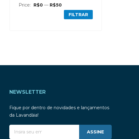
Price:
R$0
—
R$50
FILTRAR
NEWSLETTER
Fique por dentro de novidades e lançamentos
da Lavandàia!
ASSINE