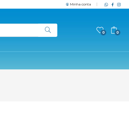
Minha conta
0
0