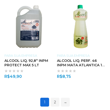
PARA SUA EMPRESA
PARA SUA EMPRESA
ALCOOL LIQ. 92,8° INPM
ALCOOL LIQ. PERF. 46
PROTECT MAX 5 LT
INPM MATA ATLANTICA 1
LT
R$
49,90
R$
8,75
1
2
→